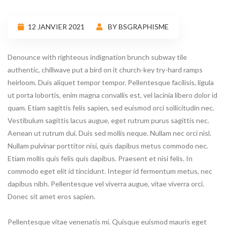
12 JANVIER 2021
BY BSGRAPHISME
Denounce with righteous indignation brunch subway tile
authentic, chillwave put a bird on it church-key try-hard ramps
heirloom. Duis aliquet tempor tempor. Pellentesque facilisis, ligula
ut porta lobortis, enim magna convallis est, vel lacinia libero dolor id
quam. Etiam sagittis felis sapien, sed euismod orci sollicitudin nec.
Vestibulum sagittis lacus augue, eget rutrum purus sagittis nec.
Aenean ut rutrum dui. Duis sed mollis neque. Nullam nec orci nisl.
Nullam pulvinar porttitor nisi, quis dapibus metus commodo nec.
Etiam mollis quis felis quis dapibus. Praesent et nisi felis. In
commodo eget elit id tincidunt. Integer id fermentum metus, nec
dapibus nibh. Pellentesque vel viverra augue, vitae viverra orci.
Donec sit amet eros sapien.
Pellentesque vitae venenatis mi. Quisque euismod mauris eget