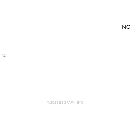
NO
lité
© 2023 BS GRAPHISME