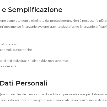
 e Semplificazione
 viene completamente eliminata dal procedimento. Non è necessario più occu
Ogni movimento finanziario avviene tramite piattaforme finanziarie affidabil
 del processo
 controlli burocratiche
 di atti individuali su dispositivi non schermati
ica dei atti
Dati Personali
uando un cliente carica copie di certificati personali a una piattaforma su
 questi informazioni non vengono mai comunicati né archiviati sui nostri se