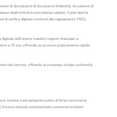
ione di riproduzioni di documenti d’identità, documenti di
base degli istituti in precedenza validati. Come riporta
ioni di verifica digitale conformi alla regolamento PSD2,
igitale dell’utente tramite i registri finanziari, e
attro a 72 ore, offrendo un accesso praticamente rapido
ametri del settore, offrendo al contempo totale conformità
tore. Il primo e più lampante punto di forza concerne la
ti, il nuovo metodo automatizzato consente iscrizioni