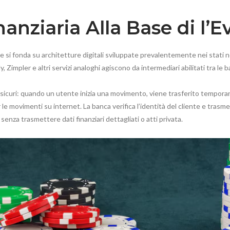
nanziaria Alla Base di l’
he si fonda su architetture digitali sviluppate prevalentemente nei stati nor
Zimpler e altri servizi analoghi agiscono da intermediari abilitati tra le b
curi: quando un utente inizia una movimento, viene trasferito temporanea
 le movimenti su internet. La banca verifica l’identità del cliente e trasm
 senza trasmettere dati finanziari dettagliati o atti privata.