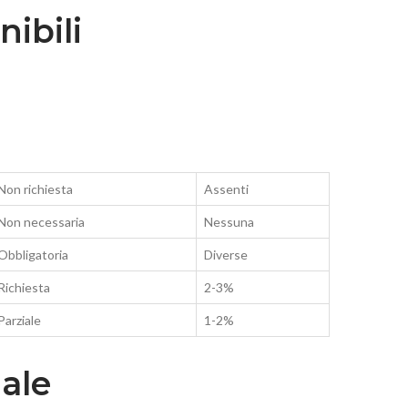
ibili
Non richiesta
Assenti
Non necessaria
Nessuna
Obbligatoria
Diverse
Richiesta
2-3%
Parziale
1-2%
uale