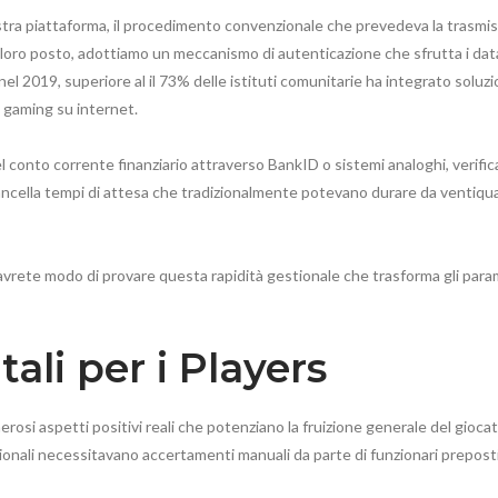
stra piattaforma, il procedimento convenzionale che prevedeva la trasmiss
 loro posto, adottiamo un meccanismo di autenticazione che sfrutta i data
nel 2019, superiore al il 73% delle istituti comunitarie ha integrato soluz
 gaming su internet.
 conto corrente finanziario attraverso BankID o sistemi analoghi, verifica d
ancella tempi di attesa che tradizionalmente potevano durare da ventiqu
 avrete modo di provare questa rapidità gestionale che trasforma gli par
li per i Players
rosi aspetti positivi reali che potenziano la fruizione generale del gioca
nzionali necessitavano accertamenti manuali da parte di funzionari prepos