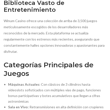
Biblioteca Vasto de
Entretenimiento
Winum Casino ofrece una colección de arriba de 3,500 juegos
meticulosamente escogidos de los desarrolladores más
reconocidos de la mercado. Esta plataforma se actualiza
regularmente con los estrenos más recientes, asegurando que
constantemente halles opciones innovadoras y apasionantes para
disfrutar.
Categorías Principales de
Juegos
Máquinas Actuales:
Con clásicos de 3 cilindros hasta
videoslots sofisticados con múltiples vías de pago, funciones
bonus participativas y botes acumulativos que llegan a cifras
astronómicas
Sala en Vivo:
Retransmisiones en alta definición con crupieres