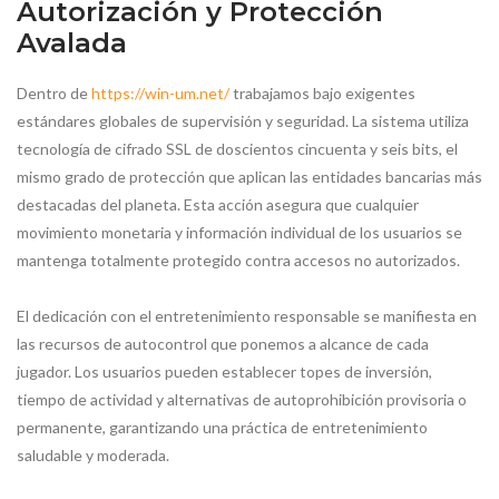
Autorización y Protección
Avalada
Dentro de
https://win-um.net/
trabajamos bajo exigentes
estándares globales de supervisión y seguridad. La sistema utiliza
tecnología de cifrado SSL de doscientos cincuenta y seis bits, el
mismo grado de protección que aplican las entidades bancarias más
destacadas del planeta. Esta acción asegura que cualquier
movimiento monetaria y información individual de los usuarios se
mantenga totalmente protegido contra accesos no autorizados.
El dedicación con el entretenimiento responsable se manifiesta en
las recursos de autocontrol que ponemos a alcance de cada
jugador. Los usuarios pueden establecer topes de inversión,
tiempo de actividad y alternativas de autoprohibición provisoria o
permanente, garantizando una práctica de entretenimiento
saludable y moderada.