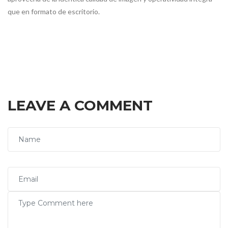
que en formato de escritorio.
LEAVE A COMMENT