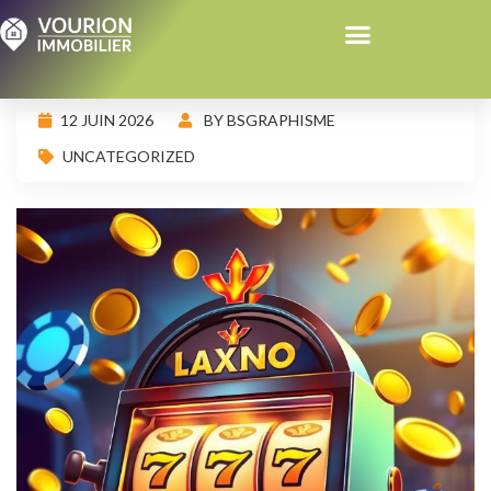
12 JUIN 2026
BY BSGRAPHISME
UNCATEGORIZED