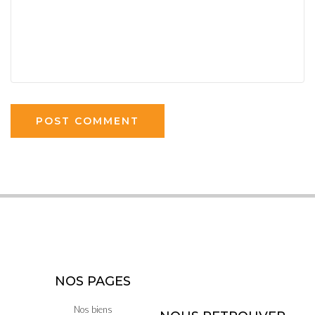
POST COMMENT
NOS PAGES
Nos biens