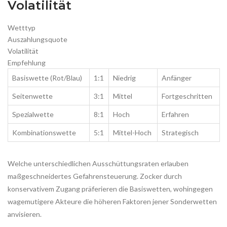
Volatilität
Wetttyp
Auszahlungsquote
Volatilität
Empfehlung
Basiswette (Rot/Blau)
1:1
Niedrig
Anfänger
Seitenwette
3:1
Mittel
Fortgeschritten
Spezialwette
8:1
Hoch
Erfahren
Kombinationswette
5:1
Mittel-Hoch
Strategisch
Welche unterschiedlichen Ausschüttungsraten erlauben
maßgeschneidertes Gefahrensteuerung. Zocker durch
konservativem Zugang präferieren die Basiswetten, wohingegen
wagemutigere Akteure die höheren Faktoren jener Sonderwetten
anvisieren.