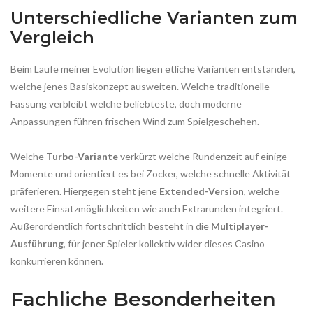
Unterschiedliche Varianten zum
Vergleich
Beim Laufe meiner Evolution liegen etliche Varianten entstanden,
welche jenes Basiskonzept ausweiten. Welche traditionelle
Fassung verbleibt welche beliebteste, doch moderne
Anpassungen führen frischen Wind zum Spielgeschehen.
Welche
Turbo-Variante
verkürzt welche Rundenzeit auf einige
Momente und orientiert es bei Zocker, welche schnelle Aktivität
präferieren. Hiergegen steht jene
Extended-Version
, welche
weitere Einsatzmöglichkeiten wie auch Extrarunden integriert.
Außerordentlich fortschrittlich besteht in die
Multiplayer-
Ausführung
, für jener Spieler kollektiv wider dieses Casino
konkurrieren können.
Fachliche Besonderheiten