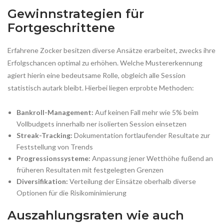
Gewinnstrategien für
Fortgeschrittene
Erfahrene Zocker besitzen diverse Ansätze erarbeitet, zwecks ihre
Erfolgschancen optimal zu erhöhen. Welche Mustererkennung
agiert hierin eine bedeutsame Rolle, obgleich alle Session
statistisch autark bleibt. Hierbei liegen erprobte Methoden:
Bankroll-Management:
Auf keinen Fall mehr wie 5% beim
Vollbudgets innerhalb ner isolierten Session einsetzen
Streak-Tracking:
Dokumentation fortlaufender Resultate zur
Feststellung von Trends
Progressionssysteme:
Anpassung jener Wetthöhe fußend an
früheren Resultaten mit festgelegten Grenzen
Diversifikation:
Verteilung der Einsätze oberhalb diverse
Optionen für die Risikominimierung
Auszahlungsraten wie auch