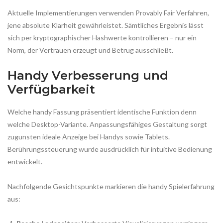
Aktuelle Implementierungen verwenden Provably Fair Verfahren,
jene absolute Klarheit gewährleistet. Sämtliches Ergebnis lässt
sich per kryptographischer Hashwerte kontrollieren – nur ein
Norm, der Vertrauen erzeugt und Betrug ausschließt.
Handy Verbesserung und
Verfügbarkeit
Welche handy Fassung präsentiert identische Funktion denn
welche Desktop-Variante. Anpassungsfähiges Gestaltung sorgt
zugunsten ideale Anzeige bei Handys sowie Tablets.
Berührungssteuerung wurde ausdrücklich für intuitive Bedienung
entwickelt.
Nachfolgende Gesichtspunkte markieren die handy Spielerfahrung
aus: