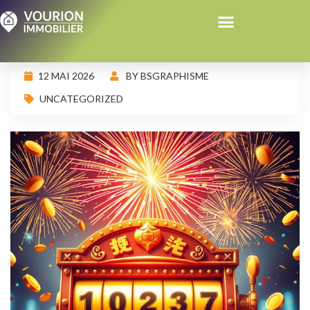
12 MAI 2026
BY BSGRAPHISME
UNCATEGORIZED