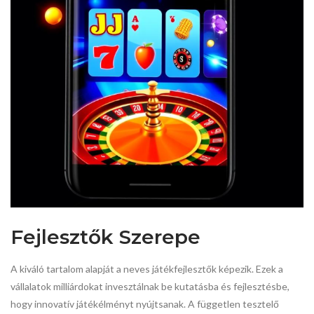
Fejlesztők Szerepe
A kiváló tartalom alapját a neves játékfejlesztők képezik. Ezek a
vállalatok milliárdokat invesztálnak be kutatásba és fejlesztésbe,
hogy innovatív játékélményt nyújtsanak. A független tesztelő