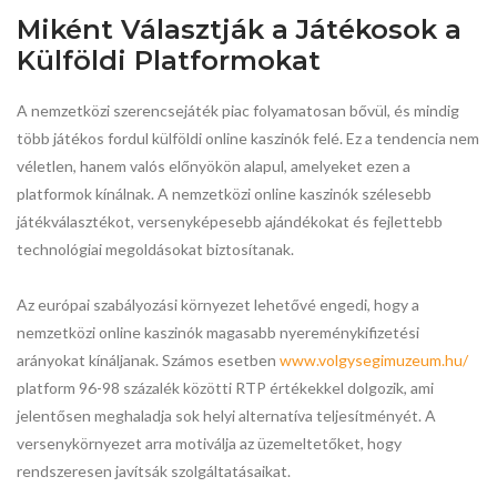
Miként Választják a Játékosok a
Külföldi Platformokat
A nemzetközi szerencsejáték piac folyamatosan bővül, és mindig
több játékos fordul külföldi online kaszinók felé. Ez a tendencia nem
véletlen, hanem valós előnyökön alapul, amelyeket ezen a
platformok kínálnak. A nemzetközi online kaszinók szélesebb
játékválasztékot, versenyképesebb ajándékokat és fejlettebb
technológiai megoldásokat biztosítanak.
Az európai szabályozási környezet lehetővé engedi, hogy a
nemzetközi online kaszinók magasabb nyereménykifizetési
arányokat kínáljanak. Számos esetben
www.volgysegimuzeum.hu/
platform 96-98 százalék közötti RTP értékekkel dolgozik, ami
jelentősen meghaladja sok helyi alternatíva teljesítményét. A
versenykörnyezet arra motiválja az üzemeltetőket, hogy
rendszeresen javítsák szolgáltatásaikat.