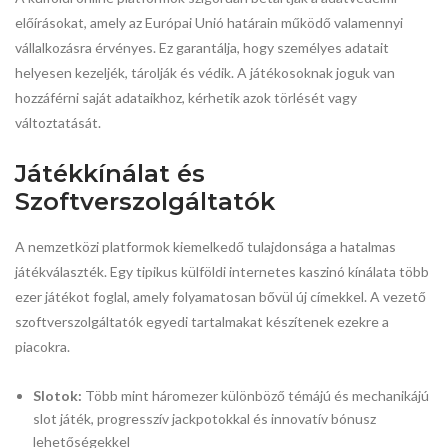
előírásokat, amely az Európai Unió határain működő valamennyi
vállalkozásra érvényes. Ez garantálja, hogy személyes adatait
helyesen kezeljék, tárolják és védik. A játékosoknak joguk van
hozzáférni saját adataikhoz, kérhetik azok törlését vagy
változtatását.
Játékkínálat és
Szoftverszolgáltatók
A nemzetközi platformok kiemelkedő tulajdonsága a hatalmas
játékválaszték. Egy tipikus külföldi internetes kaszinó kínálata több
ezer játékot foglal, amely folyamatosan bővül új címekkel. A vezető
szoftverszolgáltatók egyedi tartalmakat készítenek ezekre a
piacokra.
Slotok:
Több mint háromezer különböző témájú és mechanikájú
slot játék, progresszív jackpotokkal és innovatív bónusz
lehetőségekkel