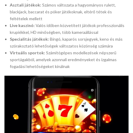
Asztali játékok:
Számos változata a hagyományos rulett,
blackjack, baccarat és póker játékoknak, eltérő tétek és
feltételek mellett
Live kaszinó:
Valós időben közvetített játékok professzionális
krupiékkel, HD minőségben, több kameraállással
Specialitás játékok:
Bingó, kaparós sorsjegyek, keno és más
szórakoztató lehetőségek változatos közönség számára
Virtuális sportok:
Számítógépes modellezések népszerű
sportágakból, amelyek azonnali eredményeket és izgalmas
fogadási lehetőségeket kínálnak