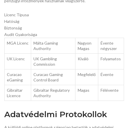
pénzügyi intézmények használnak világszerte.
Licenc Típusa
Hatóság
Biztonság
Audit Gyakorisága
MGA Licenc
Málta Gaming
Nagyon
Évente
Authority
Magas
négyszer
UK Licenc
UK Gambling
Kiváló
Folyamatos
Commission
Curacao
Curacao Gaming
Megfelelő
Évente
eGaming
Control Board
Gibraltar
Gibraltar Regulatory
Magas
Félévente
Licence
Authority
Adatvédelmi Protokollok
A külföldi online platformok szigorúan betartják a adatvédelmi