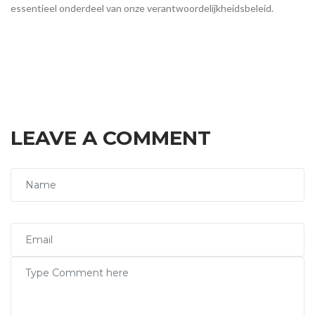
essentieel onderdeel van onze verantwoordelijkheidsbeleid.
LEAVE A COMMENT