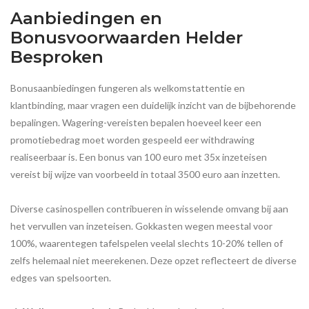
Aanbiedingen en
Bonusvoorwaarden Helder
Besproken
Bonusaanbiedingen fungeren als welkomstattentie en
klantbinding, maar vragen een duidelijk inzicht van de bijbehorende
bepalingen. Wagering-vereisten bepalen hoeveel keer een
promotiebedrag moet worden gespeeld eer withdrawing
realiseerbaar is. Een bonus van 100 euro met 35x inzeteisen
vereist bij wijze van voorbeeld in totaal 3500 euro aan inzetten.
Diverse casinospellen contribueren in wisselende omvang bij aan
het vervullen van inzeteisen. Gokkasten wegen meestal voor
100%, waarentegen tafelspelen veelal slechts 10-20% tellen of
zelfs helemaal niet meerekenen. Deze opzet reflecteert de diverse
edges van spelsoorten.