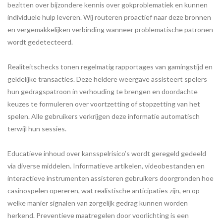
bezitten over bijzondere kennis over gokproblematiek en kunnen
individuele hulp leveren. Wij routeren proactief naar deze bronnen
en vergemakkelijken verbinding wanneer problematische patronen
wordt gedetecteerd.
Realiteitschecks tonen regelmatig rapportages van gamingstijd en
geldelijke transacties. Deze heldere weergave assisteert spelers
hun gedragspatroon in verhouding te brengen en doordachte
keuzes te formuleren over voortzetting of stopzetting van het
spelen. Alle gebruikers verkrijgen deze informatie automatisch
terwijl hun sessies.
Educatieve inhoud over kansspelrisico’s wordt geregeld gedeeld
via diverse middelen. Informatieve artikelen, videobestanden en
interactieve instrumenten assisteren gebruikers doorgronden hoe
casinospelen opereren, wat realistische anticipaties zijn, en op
welke manier signalen van zorgelijk gedrag kunnen worden
herkend. Preventieve maatregelen door voorlichting is een