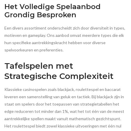
Het Volledige Spelaanbod
Grondig Besproken
Een divers assortiment onderscheidt zich door diversiteit in types,
motieven en gameplay. Ons aanbod omvat meerdere types die elk
hun specifieke aantrekkingskracht hebben voor diverse
spelvoorkeuren en preferenties.
Tafelspelen met
Strategische Complexiteit
Klassieke casinospelen zoals blackjack, roulettespel en baccarat
leveren een samenstelling van geluk en tactiek. Bij blackjack zijn in
staat om spelers door het toepassen van strategietabellen het
edge reduceren tot minder dan 1%, wat het tot één van de meest
aantrekkelijke spellen maakt vanuit mathematisch gezichtspunt.
Het roulettespel biedt zowel klassieke uitvoeringen met één nul