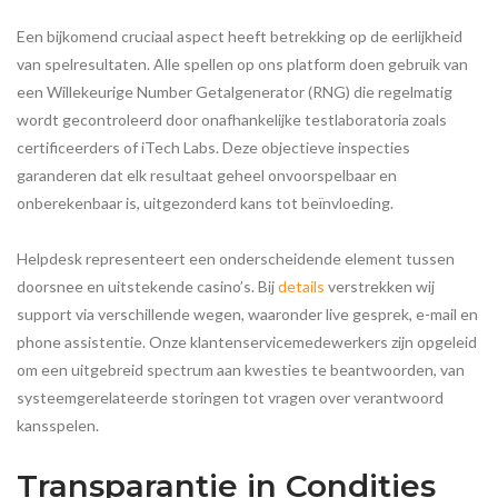
Een bijkomend cruciaal aspect heeft betrekking op de eerlijkheid
van spelresultaten. Alle spellen op ons platform doen gebruik van
een Willekeurige Number Getalgenerator (RNG) die regelmatig
wordt gecontroleerd door onafhankelijke testlaboratoria zoals
certificeerders of iTech Labs. Deze objectieve inspecties
garanderen dat elk resultaat geheel onvoorspelbaar en
onberekenbaar is, uitgezonderd kans tot beïnvloeding.
Helpdesk representeert een onderscheidende element tussen
doorsnee en uitstekende casino’s. Bij
details
verstrekken wij
support via verschillende wegen, waaronder live gesprek, e-mail en
phone assistentie. Onze klantenservicemedewerkers zijn opgeleid
om een uitgebreid spectrum aan kwesties te beantwoorden, van
systeemgerelateerde storingen tot vragen over verantwoord
kansspelen.
Transparantie in Condities