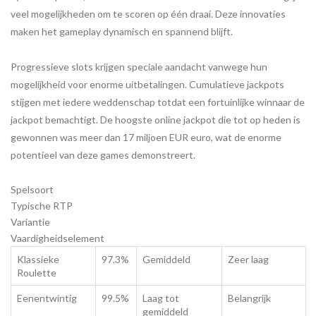
veel mogelijkheden om te scoren op één draai. Deze innovaties
maken het gameplay dynamisch en spannend blijft.
Progressieve slots krijgen speciale aandacht vanwege hun
mogelijkheid voor enorme uitbetalingen. Cumulatieve jackpots
stijgen met iedere weddenschap totdat een fortuinlijke winnaar de
jackpot bemachtigt. De hoogste online jackpot die tot op heden is
gewonnen was meer dan 17 miljoen EUR euro, wat de enorme
potentieel van deze games demonstreert.
Spelsoort
Typische RTP
Variantie
Vaardigheidselement
Klassieke
97.3%
Gemiddeld
Zeer laag
Roulette
Eenentwintig
99.5%
Laag tot
Belangrijk
gemiddeld