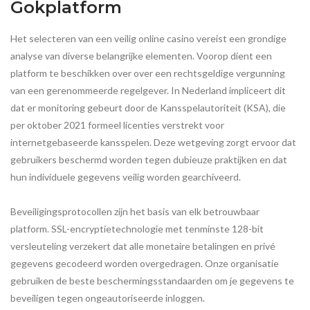
Gokplatform
Het selecteren van een veilig online casino vereist een grondige
analyse van diverse belangrijke elementen. Voorop dient een
platform te beschikken over over een rechtsgeldige vergunning
van een gerenommeerde regelgever. In Nederland impliceert dit
dat er monitoring gebeurt door de Kansspelautoriteit (KSA), die
per oktober 2021 formeel licenties verstrekt voor
internetgebaseerde kansspelen. Deze wetgeving zorgt ervoor dat
gebruikers beschermd worden tegen dubieuze praktijken en dat
hun individuele gegevens veilig worden gearchiveerd.
Beveiligingsprotocollen zijn het basis van elk betrouwbaar
platform. SSL-encryptietechnologie met tenminste 128-bit
versleuteling verzekert dat alle monetaire betalingen en privé
gegevens gecodeerd worden overgedragen. Onze organisatie
gebruiken de beste beschermingsstandaarden om je gegevens te
beveiligen tegen ongeautoriseerde inloggen.