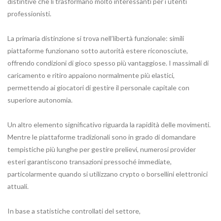
distintive che li trasformano molto interessanti per i utenti
professionisti.
La primaria distinzione si trova nell’libertà funzionale: simili
piattaforme funzionano sotto autorità estere riconosciute,
offrendo condizioni di gioco spesso più vantaggiose. I massimali di
caricamento e ritiro appaiono normalmente più elastici,
permettendo ai giocatori di gestire il personale capitale con
superiore autonomia.
Un altro elemento significativo riguarda la rapidità delle movimenti.
Mentre le piattaforme tradizionali sono in grado di domandare
tempistiche più lunghe per gestire prelievi, numerosi provider
esteri garantiscono transazioni pressoché immediate,
particolarmente quando si utilizzano crypto o borsellini elettronici
attuali.
In base a statistiche controllati del settore,