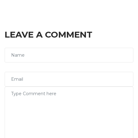
LEAVE A COMMENT