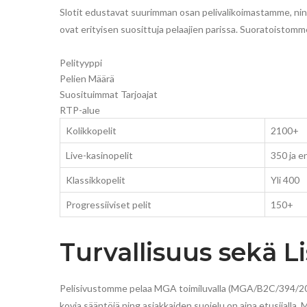
Slotit edustavat suurimman osan pelivalikoimastamme, nin
ovat erityisen suosittuja pelaajien parissa. Suoratoistomme
Pelityyppi
Pelien Määrä
Suosituimmat Tarjoajat
RTP-alue
Kolikkopelit
2100+
Live-kasinopelit
350 ja 
Klassikkopelit
Yli 400
Progressiiviset pelit
150+
Turvallisuus sekä L
Pelisivustomme pelaa MGA toimiluvalla (MGA/B2C/394/2017)
kovia sääntöjä ning asiakkaiden suojelu on aina etusijalla.