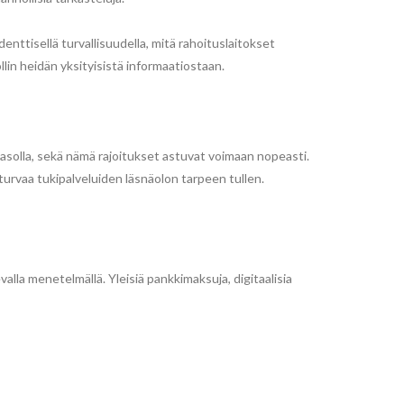
nttisellä turvallisuudella, mitä rahoituslaitokset
in heidän yksityisistä informaatiostaan.
itasolla, sekä nämä rajoitukset astuvat voimaan nopeasti.
urvaa tukipalveluiden läsnäolon tarpeen tullen.
lla menetelmällä. Yleisiä pankkimaksuja, digitaalisia