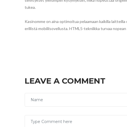
selvitykset yleisimpiin kysymyksiin, mikä nopeuttaa ongelm
tukea.
Kasinomme on aina optimoitua pelaamaan kaikilla laitteilla
erillistä mobiilisovellusta. HTML5-tekniikka turvaa nope
LEAVE A COMMENT