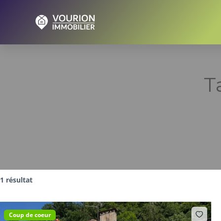
T
1 résultat
Coup de coeur