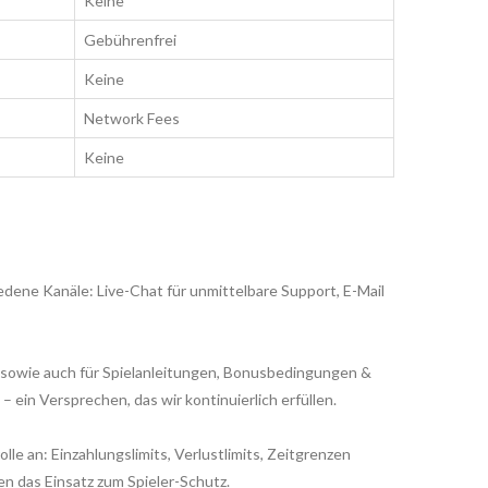
Keine
Gebührenfrei
Keine
Network Fees
Keine
edene Kanäle: Live-Chat für unmittelbare Support, E-Mail
 sowie auch für Spielanleitungen, Bonusbedingungen &
ein Versprechen, das wir kontinuierlich erfüllen.
e an: Einzahlungslimits, Verlustlimits, Zeitgrenzen
 das Einsatz zum Spieler-Schutz.