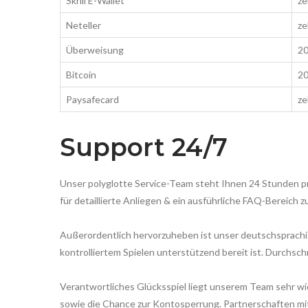
Skrill E-Wallet
ze
Neteller
ze
Überweisung
20
Bitcoin
20
Paysafecard
ze
Support 24/7
Unser polyglotte Service-Team steht Ihnen 24 Stunden pro
für detaillierte Anliegen & ein ausführliche FAQ-Bereich 
Außerordentlich hervorzuheben ist unser deutschsprachi
kontrolliertem Spielen unterstützend bereit ist. Durchsc
Verantwortliches Glücksspiel liegt unserem Team sehr wich
sowie die Chance zur Kontosperrung. Partnerschaften mi