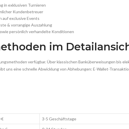
 in exklusiven Turnieren
önlicher Kundenbetreuer
 auf exclusive Events
uste & vorrangige Auszahlung
wie persönlich verhandelte Konditionen
ethoden im Detailansic
lungsmethoden verfügbar. Über klassischen Banküberweisungen bis ele
eibt uns eine schnelle Abwicklung von Abhebungen: E-Wallet-Transaktio
 €
3-5 Geschäftstage