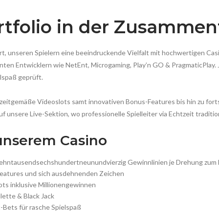
rtfolio in der Zusamme
rt, unseren Spielern eine beeindruckende Vielfalt mit hochwertigen Ca
en Entwicklern wie NetEnt, Microgaming, Play’n GO & PragmaticPlay. 
lspaß geprüft.
zeitgemäße Videoslots samt innovativen Bonus-Features bis hin zu fo
 unsere Live-Sektion, wo professionelle Spielleiter via Echtzeit traditio
 unserem Casino
bzehntausendsechshundertneunundvierzig Gewinnlinien je Drehung zu
Features und sich ausdehnenden Zeichen
ts inklusive Millionengewinnen
ette & Black Jack
-Bets für rasche Spielspaß