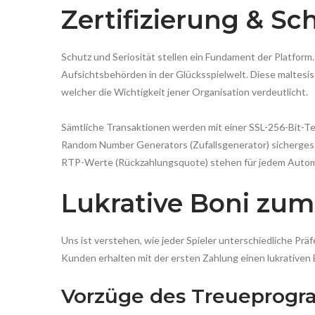
Zertifizierung & 
Schutz und Seriosität stellen ein Fundament der Platform
Aufsichtsbehörden in der Glücksspielwelt. Diese maltesis
welcher die Wichtigkeit jener Organisation verdeutlicht.
Sämtliche Transaktionen werden mit einer SSL-256-Bit-Tech
Random Number Generators (Zufallsgenerator) sichergeste
RTP-Werte (Rückzahlungsquote) stehen für jedem Automa
Lukrative Boni zum 
Uns ist verstehen, wie jeder Spieler unterschiedliche Pr
Kunden erhalten mit der ersten Zahlung einen lukrative
Vorzüge des Treueprog