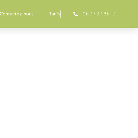
06.37.37.86.13
Contactez-nous
Tarifs