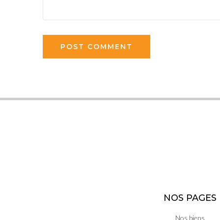
POST COMMENT
NOS PAGES
Nos biens