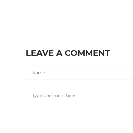
LEAVE A COMMENT