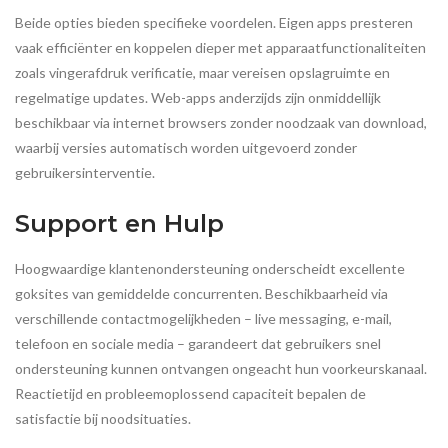
Beide opties bieden specifieke voordelen. Eigen apps presteren
vaak efficiënter en koppelen dieper met apparaatfunctionaliteiten
zoals vingerafdruk verificatie, maar vereisen opslagruimte en
regelmatige updates. Web-apps anderzijds zijn onmiddellijk
beschikbaar via internet browsers zonder noodzaak van download,
waarbij versies automatisch worden uitgevoerd zonder
gebruikersinterventie.
Support en Hulp
Hoogwaardige klantenondersteuning onderscheidt excellente
goksites van gemiddelde concurrenten. Beschikbaarheid via
verschillende contactmogelijkheden – live messaging, e-mail,
telefoon en sociale media – garandeert dat gebruikers snel
ondersteuning kunnen ontvangen ongeacht hun voorkeurskanaal.
Reactietijd en probleemoplossend capaciteit bepalen de
satisfactie bij noodsituaties.