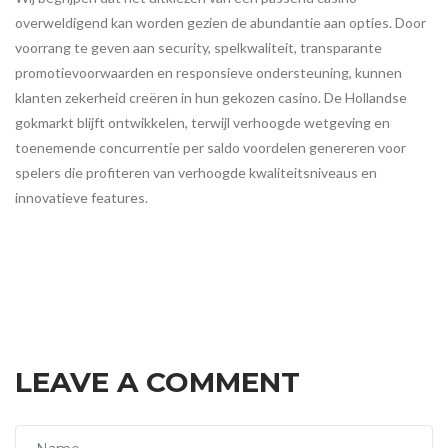
overweldigend kan worden gezien de abundantie aan opties. Door
voorrang te geven aan security, spelkwaliteit, transparante
promotievoorwaarden en responsieve ondersteuning, kunnen
klanten zekerheid creëren in hun gekozen casino. De Hollandse
gokmarkt blijft ontwikkelen, terwijl verhoogde wetgeving en
toenemende concurrentie per saldo voordelen genereren voor
spelers die profiteren van verhoogde kwaliteitsniveaus en
innovatieve features.
LEAVE A COMMENT