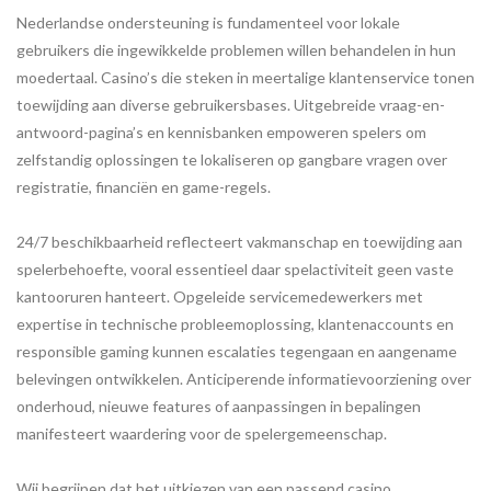
Nederlandse ondersteuning is fundamenteel voor lokale
gebruikers die ingewikkelde problemen willen behandelen in hun
moedertaal. Casino’s die steken in meertalige klantenservice tonen
toewijding aan diverse gebruikersbases. Uitgebreide vraag-en-
antwoord-pagina’s en kennisbanken empoweren spelers om
zelfstandig oplossingen te lokaliseren op gangbare vragen over
registratie, financiën en game-regels.
24/7 beschikbaarheid reflecteert vakmanschap en toewijding aan
spelerbehoefte, vooral essentieel daar spelactiviteit geen vaste
kantooruren hanteert. Opgeleide servicemedewerkers met
expertise in technische probleemoplossing, klantenaccounts en
responsible gaming kunnen escalaties tegengaan en aangename
belevingen ontwikkelen. Anticiperende informatievoorziening over
onderhoud, nieuwe features of aanpassingen in bepalingen
manifesteert waardering voor de spelergemeenschap.
Wij begrijpen dat het uitkiezen van een passend casino