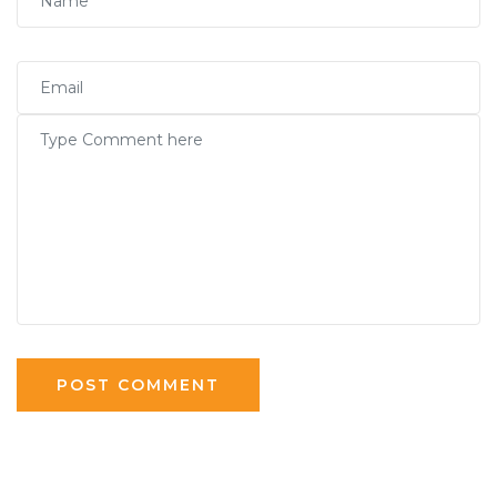
POST COMMENT