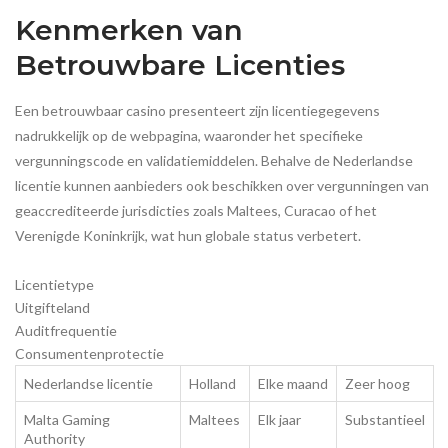
Kenmerken van
Betrouwbare Licenties
Een betrouwbaar casino presenteert zijn licentiegegevens
nadrukkelijk op de webpagina, waaronder het specifieke
vergunningscode en validatiemiddelen. Behalve de Nederlandse
licentie kunnen aanbieders ook beschikken over vergunningen van
geaccrediteerde jurisdicties zoals Maltees, Curacao of het
Verenigde Koninkrijk, wat hun globale status verbetert.
Licentietype
Uitgifteland
Auditfrequentie
Consumentenprotectie
Nederlandse licentie
Holland
Elke maand
Zeer hoog
Malta Gaming
Maltees
Elk jaar
Substantieel
Authority