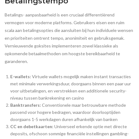
Betalingstempo
Betalings- aanpasbaarheid is een cruciaal differentiërend
vermogen voor moderne platforms. Gebruikers eisen een ruim
scala aan betalingsopties die aansluiten bij hun individuele wensen
en prioriteiten omtrent tempo, anonimiteit en gebruiksgemak.
Vernieuwende goksites implementeren zowel klassieke als
opkomende betaalmethoden om hoogste bereikbaarheid te
garanderen.
E-wallets:
Virtuele wallets mogelijk maken instant transacties
met minimale verwerkingsduur, doorgaans binnen een paar uur
voor uitbetalingen, en verstrekken een additionele security-
niveau tussen bankrekening en casino
Banktransfers:
Conventionele maar betrouwbare methode
passend voor hogere bedragen, waardoor doorlooptijden
doorgaans 1-5 werkdagen duren afhankelijk van banken
CC en debetkaarten:
Universeel erkende optie met directe
deposits, ofschoon sommige financiële instellingen gambling-