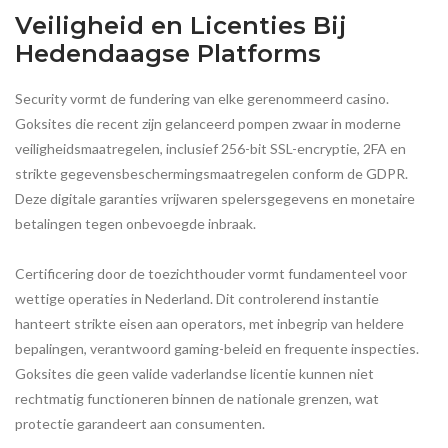
Veiligheid en Licenties Bij
Hedendaagse Platforms
Security vormt de fundering van elke gerenommeerd casino.
Goksites die recent zijn gelanceerd pompen zwaar in moderne
veiligheidsmaatregelen, inclusief 256-bit SSL-encryptie, 2FA en
strikte gegevensbeschermingsmaatregelen conform de GDPR.
Deze digitale garanties vrijwaren spelersgegevens en monetaire
betalingen tegen onbevoegde inbraak.
Certificering door de toezichthouder vormt fundamenteel voor
wettige operaties in Nederland. Dit controlerend instantie
hanteert strikte eisen aan operators, met inbegrip van heldere
bepalingen, verantwoord gaming-beleid en frequente inspecties.
Goksites die geen valide vaderlandse licentie kunnen niet
rechtmatig functioneren binnen de nationale grenzen, wat
protectie garandeert aan consumenten.