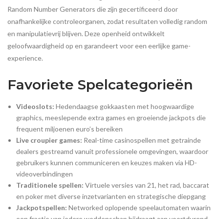
Random Number Generators die zijn gecertificeerd door
onafhankelijke controleorganen, zodat resultaten volledig random
en manipulatievrij blijven. Deze openheid ontwikkelt
geloofwaardigheid op en garandeert voor een eerlijke game-
experience.
Favoriete Spelcategorieën
Videoslots:
Hedendaagse gokkaasten met hoogwaardige
graphics, meeslepende extra games en groeiende jackpots die
frequent miljoenen euro’s bereiken
Live croupier games:
Real-time casinospellen met getrainde
dealers gestreamd vanuit professionele omgevingen, waardoor
gebruikers kunnen communiceren en keuzes maken via HD-
videoverbindingen
Traditionele spellen:
Virtuele versies van 21, het rad, baccarat
en poker met diverse inzetvarianten en strategische diepgang
Jackpotspellen:
Networked oplopende speelautomaten waarin
een fractie van iedere weddenschap bijdraagt aan voortdurend