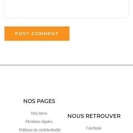
POST COMMENT
NOS PAGES
Nos biens
NOUS RETROUVER
Mentions légales
Facebook
Politique de confidentialité