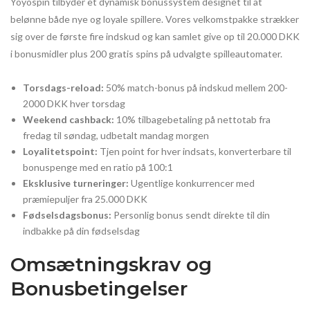
Yoyospin tilbyder et dynamisk bonussystem designet til at
belønne både nye og loyale spillere. Vores velkomstpakke strækker
sig over de første fire indskud og kan samlet give op til 20.000 DKK
i bonusmidler plus 200 gratis spins på udvalgte spilleautomater.
Torsdags-reload:
50% match-bonus på indskud mellem 200-
2000 DKK hver torsdag
Weekend cashback:
10% tilbagebetaling på nettotab fra
fredag til søndag, udbetalt mandag morgen
Loyalitetspoint:
Tjen point for hver indsats, konverterbare til
bonuspenge med en ratio på 100:1
Eksklusive turneringer:
Ugentlige konkurrencer med
præmiepuljer fra 25.000 DKK
Fødselsdagsbonus:
Personlig bonus sendt direkte til din
indbakke på din fødselsdag
Omsætningskrav og
Bonusbetingelser