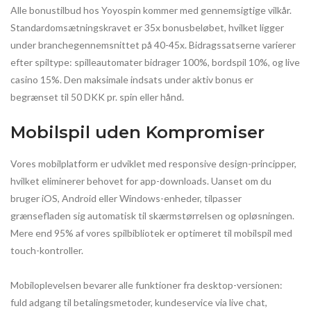
Alle bonustilbud hos Yoyospin kommer med gennemsigtige vilkår.
Standardomsætningskravet er 35x bonusbeløbet, hvilket ligger
under branchegennemsnittet på 40-45x. Bidragssatserne varierer
efter spiltype: spilleautomater bidrager 100%, bordspil 10%, og live
casino 15%. Den maksimale indsats under aktiv bonus er
begrænset til 50 DKK pr. spin eller hånd.
Mobilspil uden Kompromiser
Vores mobilplatform er udviklet med responsive design-principper,
hvilket eliminerer behovet for app-downloads. Uanset om du
bruger iOS, Android eller Windows-enheder, tilpasser
grænsefladen sig automatisk til skærmstørrelsen og opløsningen.
Mere end 95% af vores spilbibliotek er optimeret til mobilspil med
touch-kontroller.
Mobiloplevelsen bevarer alle funktioner fra desktop-versionen:
fuld adgang til betalingsmetoder, kundeservice via live chat,