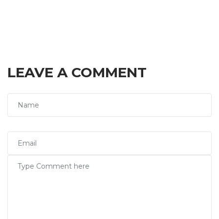
LEAVE A COMMENT