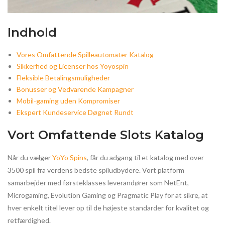
Indhold
Vores Omfattende Spilleautomater Katalog
Sikkerhed og Licenser hos Yoyospin
Fleksible Betalingsmuligheder
Bonusser og Vedvarende Kampagner
Mobil-gaming uden Kompromiser
Ekspert Kundeservice Døgnet Rundt
Vort Omfattende Slots Katalog
Når du vælger
YoYo Spins
, får du adgang til et katalog med over
3500 spil fra verdens bedste spiludbydere. Vort platform
samarbejder med førsteklasses leverandører som NetEnt,
Microgaming, Evolution Gaming og Pragmatic Play for at sikre, at
hver enkelt titel lever op til de højeste standarder for kvalitet og
retfærdighed.