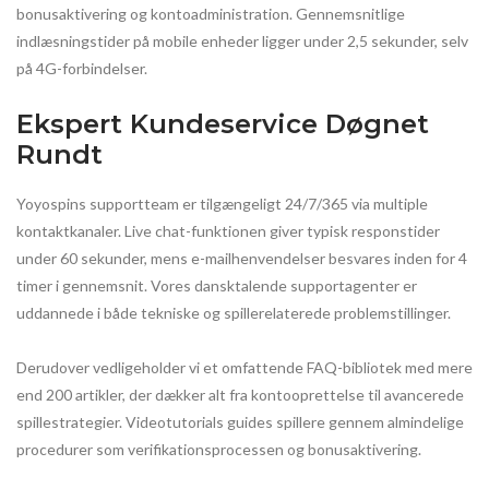
bonusaktivering og kontoadministration. Gennemsnitlige
indlæsningstider på mobile enheder ligger under 2,5 sekunder, selv
på 4G-forbindelser.
Ekspert Kundeservice Døgnet
Rundt
Yoyospins supportteam er tilgængeligt 24/7/365 via multiple
kontaktkanaler. Live chat-funktionen giver typisk responstider
under 60 sekunder, mens e-mailhenvendelser besvares inden for 4
timer i gennemsnit. Vores dansktalende supportagenter er
uddannede i både tekniske og spillerelaterede problemstillinger.
Derudover vedligeholder vi et omfattende FAQ-bibliotek med mere
end 200 artikler, der dækker alt fra kontooprettelse til avancerede
spillestrategier. Videotutorials guides spillere gennem almindelige
procedurer som verifikationsprocessen og bonusaktivering.